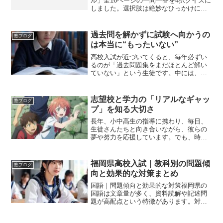
ル」全16ページの一問一答を4択クイズに
しました。選択肢は絶妙なひっかけにし
ています。覚えるときの練習や覚えたか
の確認に使ってくださいね！
過去問を解かずに試験へ向かうの
塾ブログ
は本当に“もったいない”
高校入試が近づいてくると、毎年必ずい
るのが「過去問題集をまだほとんど解い
ていない」という生徒です。中には、
「学校で配られる模試をやっているから
大丈夫」と思っている子もいるのです
が、これは受験においてとても大きな誤
志望校と学力の「リアルなギャッ
塾ブログ
解です。結論から言うと、福岡...
プ」を知る大切さ
長年、小中高生の指導に携わり、毎日、
生徒さんたちと向き合いながら、彼らの
夢や努力を応援しています。でも、時に
は厳しい現実を伝えるのも、私たちの役
割だと思っています。今日は、そんな中
から一つのテーマをお話しします。それ
福岡県高校入試｜教科別の問題傾
塾ブログ
は、「勉強を本格的に始め...
向と効果的な対策まとめ
国語｜問題傾向と効果的な対策福岡県の
国語は文章量が多く、資料読解や記述問
題が高配点という特徴があります。対策
としては、まず長文読解に慣れるため、
毎日一定量の文章を読む習慣が重要で