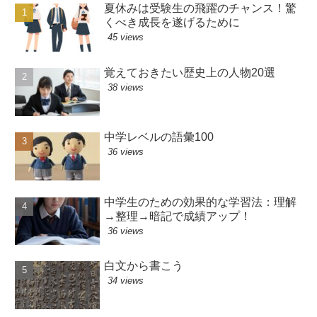
夏休みは受験生の飛躍のチャンス！驚
くべき成長を遂げるために
45 views
覚えておきたい歴史上の人物20選
38 views
中学レベルの語彙100
36 views
中学生のための効果的な学習法：理解
→整理→暗記で成績アップ！
36 views
白文から書こう
34 views