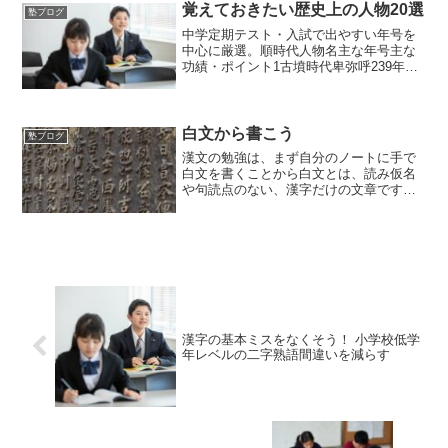
す。論説文は段落ごとに要点をまとめる
覚えておきたい歴史上の人物20選
塾ブログ
と構造がつかみやすく、記述...
中学定期テスト・入試で出やすい年号を
中心に厳選。順時代人物名主な年号主な
功績・ポイント1古墳時代卑弥呼239年頃
魏に朝貢、「親魏倭王」の金印を得る2飛
鳥時代中大兄皇子・中臣鎌足645年大化の
改新、蘇我入鹿暗殺、公地公民制開始3奈
良時代聖武天...
白文から書こう
塾ブログ
漢文の勉強は、まず自分のノートに手で
白文を書くことから白文とは、読み仮名
や句読点のない、漢字だけの文章です。
これをノートに丁寧に写すだけでも、す
ごく意味があります。漢字の一画一画を
ゆっくり書くことで、字の形や並び方が
自然と頭に入ってきます。...
漢字の基本ミスをなくそう！ 小学校低学
年レベルの二字熟語間違いを減らす